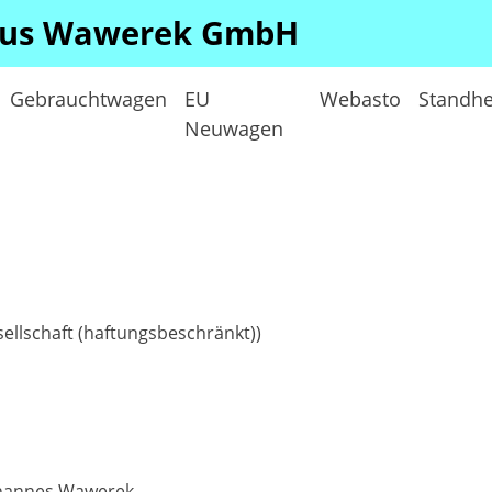
us Wawerek GmbH
Gebrauchtwagen
EU
Webasto
Standhe
Neuwagen
lschaft (haftungsbeschränkt))
ohannes Wawerek